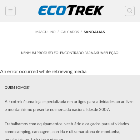
SKIP
TO
CONTENT
/
/
SANDALIAS
MASCULINO
CALCADOS
NENHUM PRODUTO FOI ENCONTRADO PARA A SUA SELEÇÃO.
An error occurred while retrieving media
QUEM SOMOS?
A Ecotrek é uma loja especializada em artigos para atividades ao ar livre
e montanhismo presente no mercado nacional desde 2007.
Trabalhamos com equipamentos, vestuário e calçados para atividades
como camping, canoagem, corrida e ultramaratona de montanha,
montanhismo, trekking e viagem.