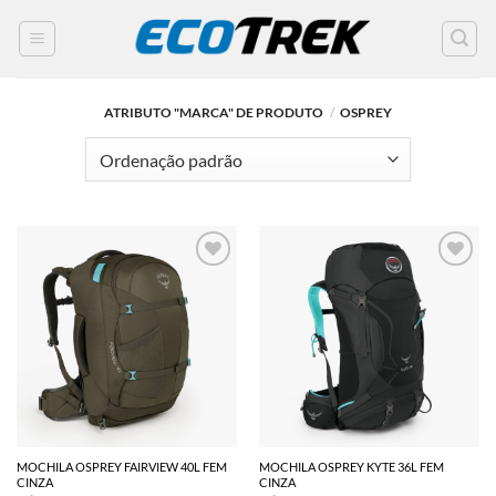
SKIP
TO
CONTENT
ATRIBUTO "MARCA" DE PRODUTO
/
OSPREY
MOCHILA OSPREY FAIRVIEW 40L FEM
MOCHILA OSPREY KYTE 36L FEM
CINZA
CINZA