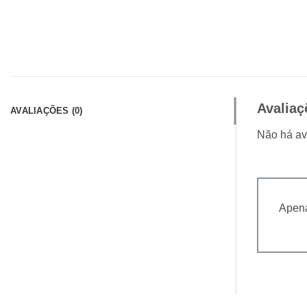
Avaliaç
AVALIAÇÕES (0)
Não há av
Apena