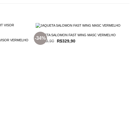
JAQUETA SALOMON FAST WING MASC VERMELHO
-34%
 VISOR VERMELHO
O
O
R$
499,90
R$
329,90
preço
preço
original
atual
era:
é:
R$499,90.
R$329,90.