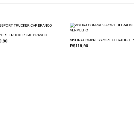
PORT TRUCKER CAP BRANCO
VISEIRA COMPRESSPORT ULTRALIGHT
O
9,90
o
preço
R$
119,90
nal
atual
é:
9,90.
R$99,90.