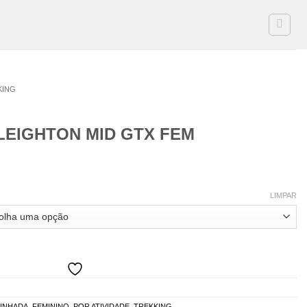
KING
LEIGHTON MID GTX FEM
LIMPAR
INHADA
,
FEMININO
,
POR ATIVIDADE
,
TREKKING