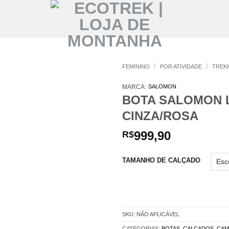
/
/
FEMININO
POR ATIVIDADE
TREK
MARCA:
SALOMON
BOTA SALOMON 
CINZA/ROSA
999,90
R$
TAMANHO DE CALÇADO
SKU:
NÃO APLICÁVEL
CATEGORIAS:
BOTAS
,
CALCADOS
,
CAM