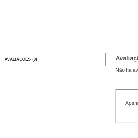
Avaliaç
AVALIAÇÕES (0)
Não há av
Apena