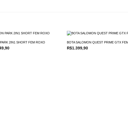
PARK 2IN1 SHORT FEM ROXO
BOTA SALOMON QUEST PRIME GTX FEM
O
49,90
R$
1.399,90
o
preço
nal
atual
é:
9,90.
R$149,90.