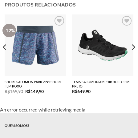
PRODUTOS RELACIONADOS
-12%
SHORT SALOMON PARK 2IN1 SHORT
TENIS SALOMON AMPHIB BOLD FEM
FEM ROXO
PRETO
O
O
R$
169,90
R$
149,90
R$
649,90
preço
preço
original
atual
era:
é:
R$169,90.
R$149,90.
An error occurred while retrieving media
QUEM SOMOS?