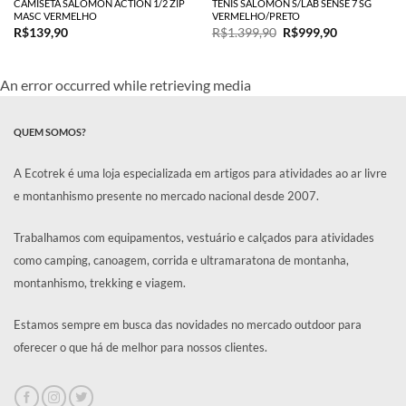
CAMISETA SALOMON ACTION 1/2 ZIP
TENIS SALOMON S/LAB SENSE 7 SG
MASC VERMELHO
VERMELHO/PRETO
O
O
R$
139,90
R$
1.399,90
R$
999,90
preço
preço
original
atual
era:
é:
R$1.399,90.
R$999,90.
An error occurred while retrieving media
QUEM SOMOS?
A Ecotrek é uma loja especializada em artigos para atividades ao ar livre
e montanhismo presente no mercado nacional desde 2007.
Trabalhamos com equipamentos, vestuário e calçados para atividades
como camping, canoagem, corrida e ultramaratona de montanha,
montanhismo, trekking e viagem.
Estamos sempre em busca das novidades no mercado outdoor para
oferecer o que há de melhor para nossos clientes.