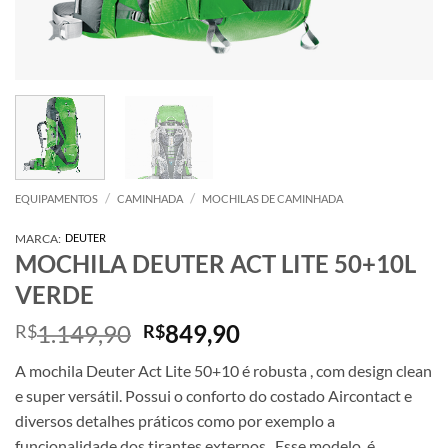
/
/
EQUIPAMENTOS
CAMINHADA
MOCHILAS DE CAMINHADA
MARCA:
DEUTER
MOCHILA DEUTER ACT LITE 50+10L
VERDE
O
O
1.149,90
849,90
R$
R$
preço
preço
A mochila Deuter Act Lite 50+10 é robusta , com design clean
original
atual
e super versátil. Possui o conforto do costado Aircontact e
era:
é:
diversos detalhes práticos como por exemplo a
R$1.149,90.
R$849,90.
funcionalidade dos tirantes externos. Esse modelo é