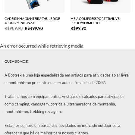
CADEIRINHA DIANTEIRA THULE RIDE
MEIA COMPRESSPORT TRAIL V3
ALONG MINI CINZA
PRETO/VERMELHO
O
O
R$
989,90
R$
499,90
R$
99,90
preço
preço
original
atual
era:
é:
R$989,90.
R$499,90.
An error occurred while retrieving media
QUEM SOMOS?
A Ecotrek é uma loja especializada em artigos para atividades ao ar livre
e montanhismo presente no mercado nacional desde 2007.
Trabalhamos com equipamentos, vestuário e calçados para atividades
como camping, canoagem, corrida e ultramaratona de montanha,
montanhismo, trekking e viagem.
Estamos sempre em busca das novidades no mercado outdoor para
oferecer o que há de melhor para nossos clientes.