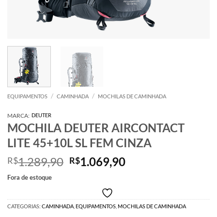
/
/
EQUIPAMENTOS
CAMINHADA
MOCHILAS DE CAMINHADA
MARCA:
DEUTER
MOCHILA DEUTER AIRCONTACT
LITE 45+10L SL FEM CINZA
O
O
1.289,90
1.069,90
R$
R$
preço
preço
Fora de estoque
original
atual
era:
é:
R$1.289,90.
R$1.069,90.
CATEGORIAS:
CAMINHADA
,
EQUIPAMENTOS
,
MOCHILAS DE CAMINHADA