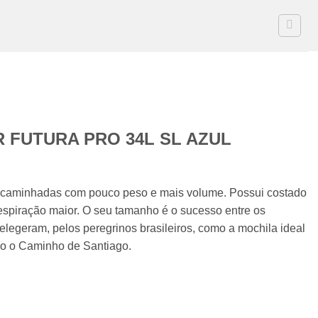
 FUTURA PRO 34L SL AZUL
O
preço
ra caminhadas com pouco peso e mais volume. Possui costado
atual
espiração maior. O seu tamanho é o sucesso entre os
é:
 elegeram, pelos peregrinos brasileiros, como a mochila ideal
.
R$879,90.
o o Caminho de Santiago.