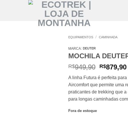
/
EQUIPAMENTOS
CAMINHADA
MARCA:
DEUTER
MOCHILA DEUTER
O
949,90
879,90
R$
R$
preço
A linha Futura é perfeita pa
original
Aircomfort que permite uma r
era:
praticantes de trekking que a
R$949,90
para longas caminhadas com
Fora de estoque