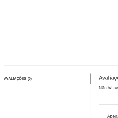
Avaliaç
AVALIAÇÕES (0)
Não há av
Apena