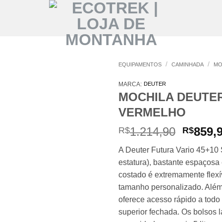
/
/
EQUIPAMENTOS
CAMINHADA
MO
MARCA:
DEUTER
MOCHILA DEUTER
VERMELHO
O
1.214,90
859,
R$
R$
preço
A Deuter Futura Vario 45+10
origina
estatura), bastante espaçosa 
era:
costado é extremamente flexí
R$1.21
tamanho personalizado. Além 
oferece acesso rápido a tod
superior fechada. Os bolsos 