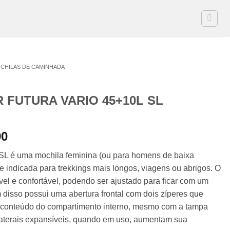
CHILAS DE CAMINHADA
 FUTURA VARIO 45+10L SL
O
90
preço
 SL é uma mochila feminina (ou para homens de baixa
l
atual
e indicada para trekkings mais longos, viagens ou abrigos. O
é:
vel e confortável, podendo ser ajustado para ficar com um
4,90.
R$859,90.
disso possui uma abertura frontal com dois zíperes que
o conteúdo do compartimento interno, mesmo com a tampa
laterais expansíveis, quando em uso, aumentam sua