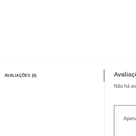
Avaliaç
AVALIAÇÕES (0)
Não há av
Apena