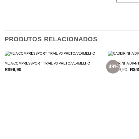
PRODUTOS RELACIONADOS
MEIA COMPRESSPORT TRAIL V3 PRETO/VERMELHO
CADEIRINHA DIANT
-49%
O
R$
99,90
R$
989,90
R$
4
preç
origi
era:
R$98