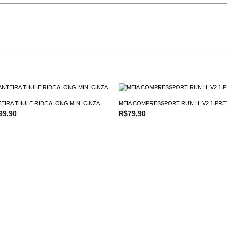
EIRA THULE RIDE ALONG MINI CINZA
MEIA COMPRESSPORT RUN HI V2.1 PRE
O
99,90
R$
79,90
o
preço
nal
atual
é:
9,90.
R$499,90.