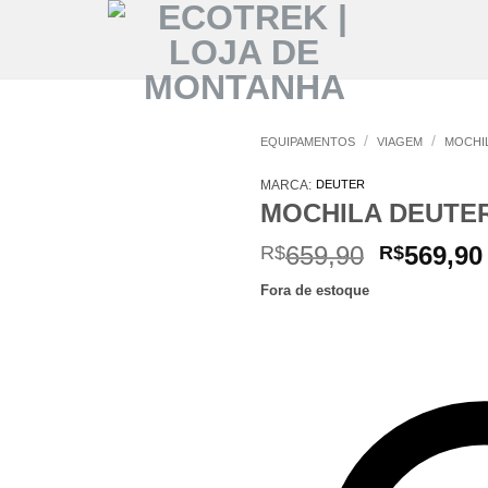
/
/
EQUIPAMENTOS
VIAGEM
MOCHI
MARCA:
DEUTER
MOCHILA DEUTER
O
659,90
569,90
R$
R$
preço
Fora de estoque
original
era:
R$659,90