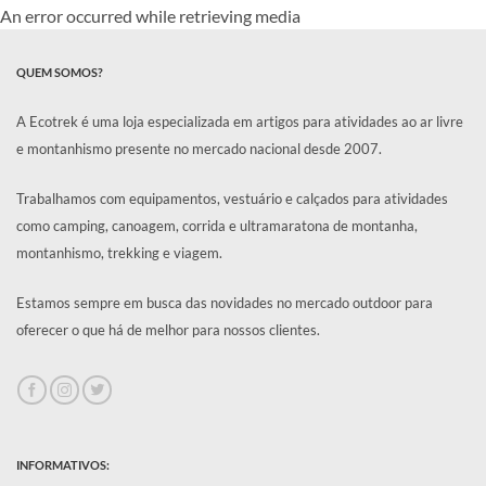
R$1.059,90.
R$899,90.
An error occurred while retrieving media
QUEM SOMOS?
A Ecotrek é uma loja especializada em artigos para atividades ao ar livre
e montanhismo presente no mercado nacional desde 2007.
Trabalhamos com equipamentos, vestuário e calçados para atividades
como camping, canoagem, corrida e ultramaratona de montanha,
montanhismo, trekking e viagem.
Estamos sempre em busca das novidades no mercado outdoor para
oferecer o que há de melhor para nossos clientes.
INFORMATIVOS: