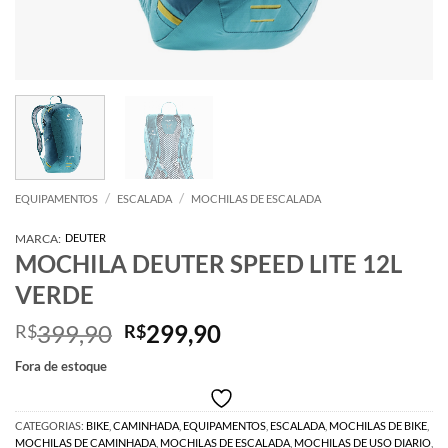
/
/
EQUIPAMENTOS
ESCALADA
MOCHILAS DE ESCALADA
MARCA:
DEUTER
MOCHILA DEUTER SPEED LITE 12L
VERDE
O
O
399,90
299,90
R$
R$
preço
preço
Fora de estoque
original
atual
era:
é:
R$399,90.
R$299,90.
CATEGORIAS:
BIKE
,
CAMINHADA
,
EQUIPAMENTOS
,
ESCALADA
,
MOCHILAS DE BIKE
,
MOCHILAS DE CAMINHADA
,
MOCHILAS DE ESCALADA
,
MOCHILAS DE USO DIARIO
,