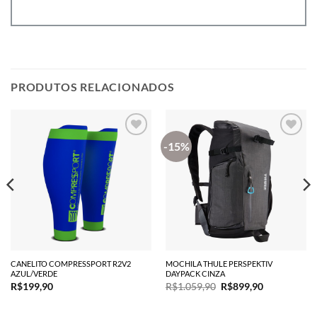
PRODUTOS RELACIONADOS
-15%
90.
CANELITO COMPRESSPORT R2V2
MOCHILA THULE PERSPEKTIV
AZUL/VERDE
DAYPACK CINZA
O
O
R$
199,90
R$
1.059,90
R$
899,90
preço
preço
original
atual
era:
é: