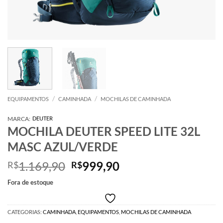
/
/
EQUIPAMENTOS
CAMINHADA
MOCHILAS DE CAMINHADA
MARCA:
DEUTER
MOCHILA DEUTER SPEED LITE 32L
MASC AZUL/VERDE
O
O
1.169,90
999,90
R$
R$
preço
preço
Fora de estoque
original
atual
era:
é:
R$1.169,90.
R$999,90.
CATEGORIAS:
CAMINHADA
,
EQUIPAMENTOS
,
MOCHILAS DE CAMINHADA