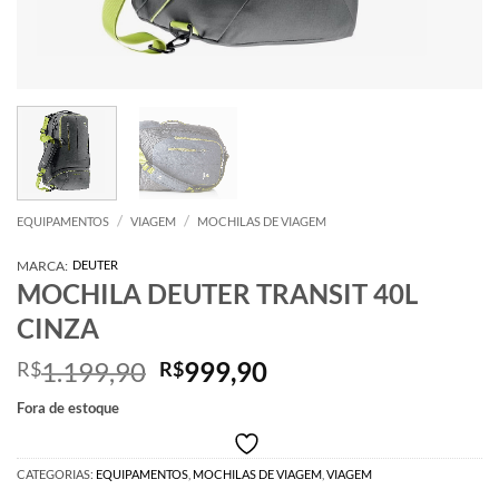
/
/
EQUIPAMENTOS
VIAGEM
MOCHILAS DE VIAGEM
MARCA:
DEUTER
MOCHILA DEUTER TRANSIT 40L
CINZA
O
O
1.199,90
999,90
R$
R$
preço
preço
Fora de estoque
original
atual
era:
é:
R$1.199,90.
R$999,90.
CATEGORIAS:
EQUIPAMENTOS
,
MOCHILAS DE VIAGEM
,
VIAGEM