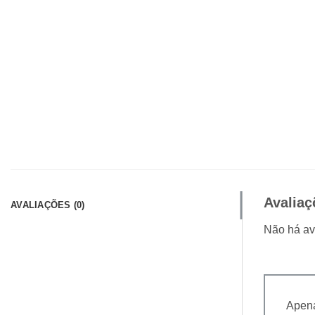
Avaliaç
AVALIAÇÕES (0)
Não há av
Apena