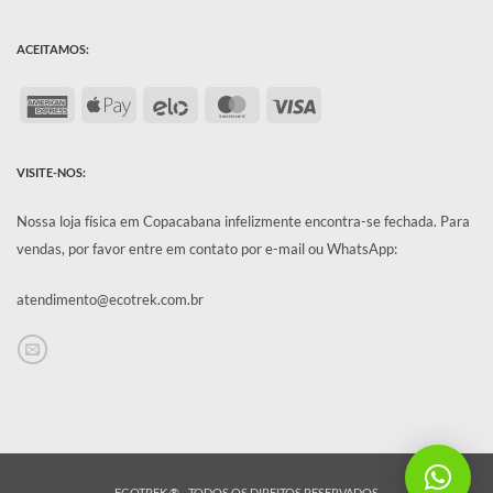
ACEITAMOS:
American
Apple
Elo
MasterCard
Visa
Express
Pay
VISITE-NOS:
Nossa loja física em Copacabana infelizmente encontra-se fechada.
Para
vendas, por favor entre em contato por e-mail ou WhatsApp:
atendimento@ecotrek.com.br
ECOTREK ® - TODOS OS DIREITOS RESERVADOS