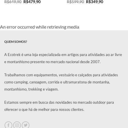
O
O
O
O
R$
649,90
R$
479,90
R$
599,90
R$
349,90
preço
preço
preço
preço
original
atual
original
atual
era:
é:
era:
é:
R$649,90.
R$479,90.
R$599,90.
R$349,90.
An error occurred while retrieving media
QUEM SOMOS?
A Ecotrek é uma loja especializada em artigos para atividades ao ar livre
e montanhismo presente no mercado nacional desde 2007.
Trabalhamos com equipamentos, vestuário e calçados para atividades
como camping, canoagem, corrida e ultramaratona de montanha,
montanhismo, trekking e viagem.
Estamos sempre em busca das novidades no mercado outdoor para
oferecer o que há de melhor para nossos clientes.