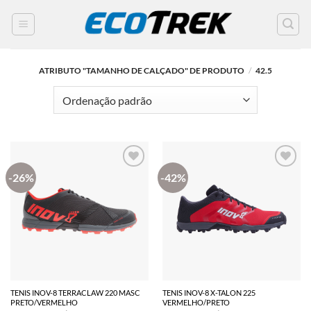
SKIP
TO
CONTENT
ATRIBUTO "TAMANHO DE CALÇADO" DE PRODUTO
/
42.5
-26%
-42%
TENIS INOV-8 TERRACLAW 220 MASC
TENIS INOV-8 X-TALON 225
PRETO/VERMELHO
VERMELHO/PRETO