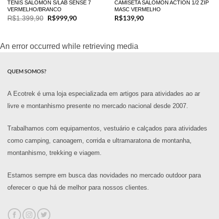
TENIS SALOMON S/LAB SENSE 7
CAMISETA SALOMON ACTION 1/2 ZIP
VERMELHO/BRANCO
MASC VERMELHO
O
R$
999,90
O
R$
139,90
R$
1.399,90
preço
preço
original
atual
era:
é:
R$1.399,90.
R$999,90.
An error occurred while retrieving media
QUEM SOMOS?
A Ecotrek é uma loja especializada em artigos para atividades ao ar
livre e montanhismo presente no mercado nacional desde 2007.
Trabalhamos com equipamentos, vestuário e calçados para atividades
como camping, canoagem, corrida e ultramaratona de montanha,
montanhismo, trekking e viagem.
Estamos sempre em busca das novidades no mercado outdoor para
oferecer o que há de melhor para nossos clientes.