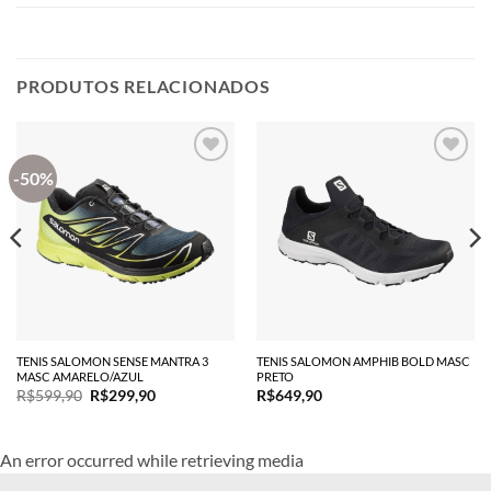
PRODUTOS RELACIONADOS
-50%
TENIS SALOMON SENSE MANTRA 3
TENIS SALOMON AMPHIB BOLD MASC
MASC AMARELO/AZUL
PRETO
O
O
R$
599,90
R$
299,90
R$
649,90
preço
preço
original
atual
era:
é:
R$599,90.
R$299,90.
An error occurred while retrieving media