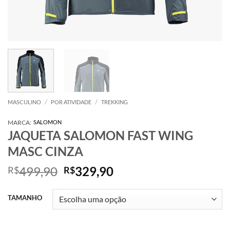
/
/
MASCULINO
POR ATIVIDADE
TREKKING
MARCA:
SALOMON
JAQUETA SALOMON FAST WING
MASC CINZA
O
O
499,90
329,90
R$
R$
preço
preço
original
atual
TAMANHO
era:
é:
R$499,90.
R$329,90.