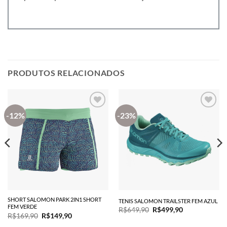
PRODUTOS RELACIONADOS
-12%
-23%
SHORT SALOMON PARK 2IN1 SHORT
TENIS SALOMON TRAILSTER FEM AZUL
FEM VERDE
O
O
R$
649,90
R$
499,90
O
O
R$
169,90
R$
149,90
preço
preço
preço
preço
original
atual