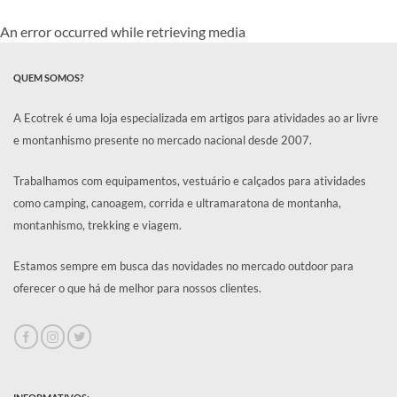
original
atual
era:
é:
era:
é:
R$649,90.
R$499,90.
R$169,90.
R$149,90.
An error occurred while retrieving media
QUEM SOMOS?
A Ecotrek é uma loja especializada em artigos para atividades ao ar livre
e montanhismo presente no mercado nacional desde 2007.
Trabalhamos com equipamentos, vestuário e calçados para atividades
como camping, canoagem, corrida e ultramaratona de montanha,
montanhismo, trekking e viagem.
Estamos sempre em busca das novidades no mercado outdoor para
oferecer o que há de melhor para nossos clientes.