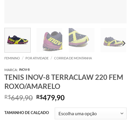
/
/
FEMININO
POR ATIVIDADE
CORRIDA DE MONTANHA
MARCA:
INOV-8
TENIS INOV-8 TERRACLAW 220 FEM
ROXO/AMARELO
O
O
649,90
479,90
R$
R$
preço
preço
original
atual
TAMANHO DE CALÇADO
era:
é:
R$649,90.
R$479,90.