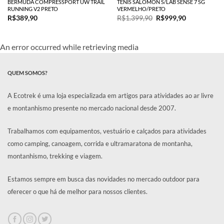
BERMUDA COMPRESSPORT UW TRAIL
TENIS SALOMON S/LAB SENSE 7 SG
RUNNING V2 PRETO
VERMELHO/PRETO
O
O
R$
389,90
R$
1.399,90
R$
999,90
preço
preço
original
atual
era:
é:
R$1.399,90.
R$999,90.
An error occurred while retrieving media
QUEM SOMOS?
A Ecotrek é uma loja especializada em artigos para atividades ao ar livre
e montanhismo presente no mercado nacional desde 2007.
Trabalhamos com equipamentos, vestuário e calçados para atividades
como camping, canoagem, corrida e ultramaratona de montanha,
montanhismo, trekking e viagem.
Estamos sempre em busca das novidades no mercado outdoor para
oferecer o que há de melhor para nossos clientes.