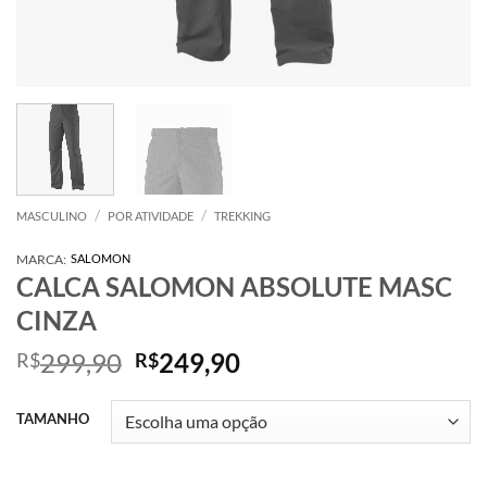
/
/
MASCULINO
POR ATIVIDADE
TREKKING
MARCA:
SALOMON
CALCA SALOMON ABSOLUTE MASC
CINZA
O
O
299,90
249,90
R$
R$
preço
preço
original
atual
TAMANHO
era:
é:
R$299,90.
R$249,90.