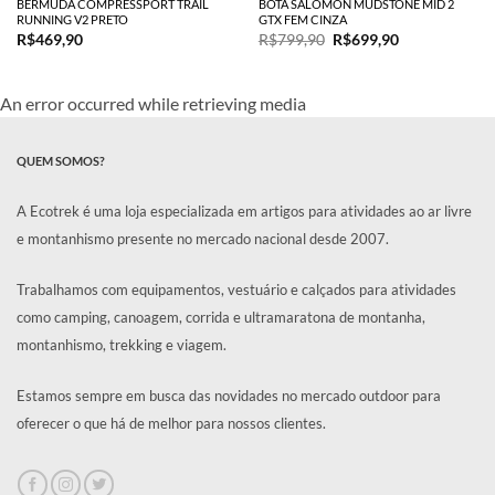
BERMUDA COMPRESSPORT TRAIL
BOTA SALOMON MUDSTONE MID 2
RUNNING V2 PRETO
GTX FEM CINZA
O
O
R$
469,90
R$
799,90
R$
699,90
preço
preço
original
atual
era:
é:
R$799,90.
R$699,90.
An error occurred while retrieving media
QUEM SOMOS?
A Ecotrek é uma loja especializada em artigos para atividades ao ar livre
e montanhismo presente no mercado nacional desde 2007.
Trabalhamos com equipamentos, vestuário e calçados para atividades
como camping, canoagem, corrida e ultramaratona de montanha,
montanhismo, trekking e viagem.
Estamos sempre em busca das novidades no mercado outdoor para
oferecer o que há de melhor para nossos clientes.