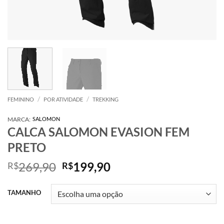
/
/
FEMININO
POR ATIVIDADE
TREKKING
MARCA:
SALOMON
CALCA SALOMON EVASION FEM
PRETO
O
O
269,90
199,90
R$
R$
preço
preço
original
atual
TAMANHO
era:
é:
R$269,90.
R$199,90.