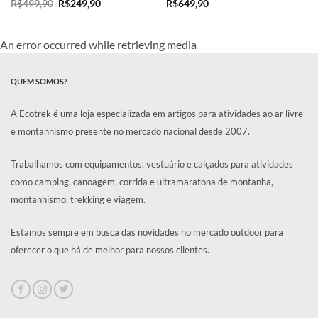
O
O
R$
499,90
R$
249,90
R$
649,90
preço
preço
original
atual
era:
é:
R$499,90.
R$249,90.
An error occurred while retrieving media
QUEM SOMOS?
A Ecotrek é uma loja especializada em artigos para atividades ao ar livre
e montanhismo presente no mercado nacional desde 2007.
Trabalhamos com equipamentos, vestuário e calçados para atividades
como camping, canoagem, corrida e ultramaratona de montanha,
montanhismo, trekking e viagem.
Estamos sempre em busca das novidades no mercado outdoor para
oferecer o que há de melhor para nossos clientes.