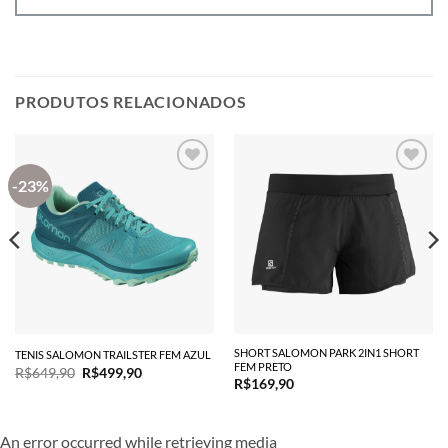
PRODUTOS RELACIONADOS
-23%
SHORT SALOMON PARK 2IN1 SHORT
TENIS SALOMON TRAILSTER FEM AZUL
FEM PRETO
O
O
R$
649,90
R$
499,90
R$
169,90
preço
preço
original
atual
era:
é:
R$649,90.
R$499,90.
An error occurred while retrieving media