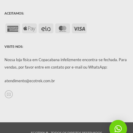
ACEITAMOS:
American
Apple
Elo
MasterCard
Visa
Express
Pay
VISITE-NOS:
Nossa loja física em Copacabana infelizmente encontra-se fechada.
Para
vendas, por favor entre em contato por e-mail ou WhatsApp:
atendimento@ecotrek.com.br
ECOTREK ® - TODOS OS DIREITOS RESERVADOS