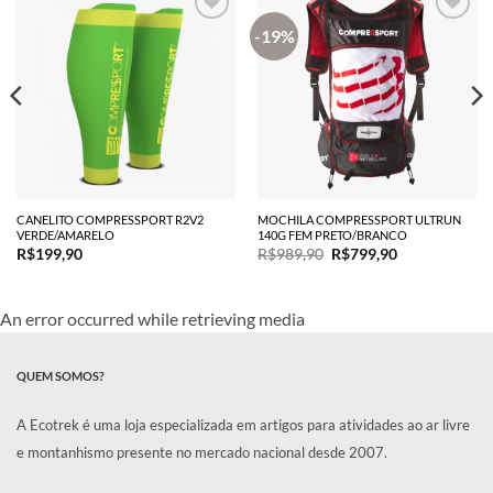
-19%
CANELITO COMPRESSPORT R2V2
MOCHILA COMPRESSPORT ULTRUN
VERDE/AMARELO
140G FEM PRETO/BRANCO
O
O
R$
199,90
R$
989,90
R$
799,90
preço
preço
original
atual
era:
é:
R$989,90.
R$799,90.
An error occurred while retrieving media
QUEM SOMOS?
A Ecotrek é uma loja especializada em artigos para atividades ao ar livre
e montanhismo presente no mercado nacional desde 2007.