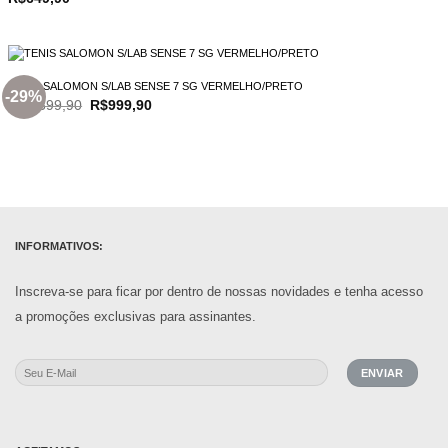
TENIS SALOMON S/LAB SENSE 7 SG VERMELHO/PRETO
-29%
O
O
R$
1.399,90
R$
999,90
preço
preço
original
atual
era:
é:
R$1.399,90.
R$999,90.
INFORMATIVOS:
Inscreva-se para ficar por dentro de nossas novidades e tenha acesso
a promoções exclusivas para assinantes.